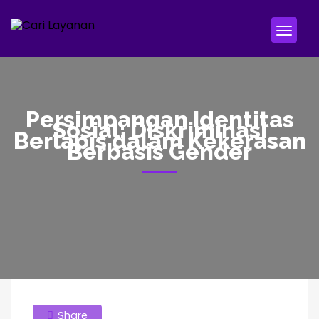
Persimpangan Identitas
Sosial: Diskriminasi
Berlapis dalam Kekerasan
Berbasis Gender
Share