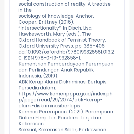
social construction of reality: A treatise
in the
sociology of knowledge. Anchor.
Cooper, Brittney (2016).
“Intersectionality“. In Disch, Lisa;
Hawkesworth, Mary (eds.). The
Oxford Handbook of Feminist Theory.
Oxford University Press. pp. 385–406.
doi:10.1093/oxfordhb/9780199328581.013.2
0. ISBN 978-0-19-932858-1.
Kementrian Pemberdayaan Perempuan
dan Perlindungan Anak Republik
Indonesia, (2019).
ABK Kerap Alami Diskriminasi Berlapis.
Tersedia dalam:
https://www.kemenpppa.go.id/index.ph
p/page/read/29/2074/abk-kerap-
alami-diskriminasiberlapis
Komnas Perempuan. (2021). Perempuan
Dalam Himpitan Pandemi: Lonjakan
Kekerasan
Seksual, Kekerasan Siber, Perkawinan