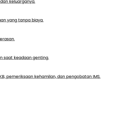
 dan keluarganya.
an yang tanpa biaya.
erasan.
 saat keadaan genting.
 KB, pemeriksaan kehamilan, dan pengobatan IMS.