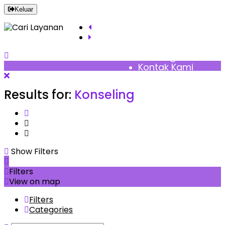
Keluar
Pusat Bantuan
Blog
Tentang Kami
Kontak Kami
Results for:
Konseling
Show Filters
Filters
View on map
Filters
Categories