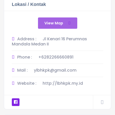
Lokasi / Kontak
View Map
Address :
Jl Kenari 16 Perumnas
Mandala Medan II
Phone :
+6282266660891
Mail :
ylbhkpk@gmail.com
Website :
http://lbhkpk.my.id