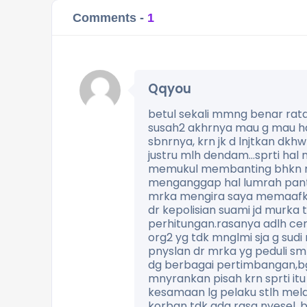
Comments -
1
Qqyou
betul sekali mmng benar rat
susah2 akhrnya mau g mau ha
sbnrnya, krn jk d lnjtkan dk
justru mlh dendam…sprti hal 
memukul membanting bhkn m
menganggap hal lumrah panta
mrka mengira saya memaafkan
dr kepolisian suami jd murka
perhitungan.rasanya adlh cem
org2 yg tdk mnglmi sja g sud
pnyslan dr mrka yg peduli s
dg berbagai pertimbangan,bg 
mnyrankan pisah krn sprti it
kesamaan lg pelaku stlh mel
korban tdk ada rasa nyesel.