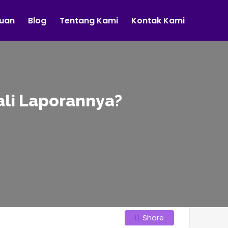
tuan
Blog
Tentang Kami
Kontak Kami
li Laporannya?
Share