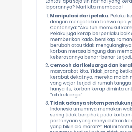
Lantas, apa saja sih hal-hal yang k
laporannya? Mari kita membaca!
Manipulasi dari pelaku.
Pelaku k
dengan mengatakan bahwa apa yan
Contohnya: “Aku tuh memukul kamu
Pelaku juga kerap berperilaku baik
memberikan kado, bersikap romanti
berubah atau tidak mengulanginya 
korban merasa bingung dan mempe
kekerasannya benar-benar terjadi.
Cemooh dari keluarga dan kera
masyarakat kita. Tidak jarang keti
kerabat dekatnya, mereka malah 
yang wajar terjadi di rumah tangg
hanya itu, korban kerap diminta u
“aib keluarga”.
Tidak adanya sistem pendukung
Indonesia umumnya memakan waktu
sering tidak berpihak pada korba
pertanyaan yang menyudutkan korb
yang bikin dia marah?” Hal ini ten