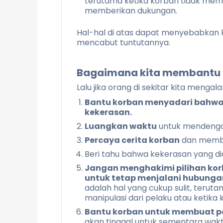
terutama ketika korban tidak memil
memberikan dukungan.
Hal-hal di atas dapat menyebabkan
mencabut tuntutannya.
Bagaimana kita membantu 
Lalu jika orang di sekitar kita menga
Bantu korban menyadari bahwa
kekerasan.
Luangkan waktu
untuk mendengar
Percaya cerita korban
dan membe
Beri tahu bahwa kekerasan yang d
Jangan menghakimi pilihan ko
untuk tetap menjalani hubunga
adalah hal yang cukup sulit, teru
manipulasi dari pelaku atau ketik
Bantu korban untuk membuat 
akan tinggal untuk sementara wakt