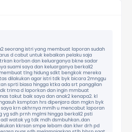
a2 seorang istri yang membuat laporan sudah
rus d cabut untuk kebaikan pelaku saja
hwtrkan korban dan keluarganya bkne sadar
nya suami saya dan keluarganya berkali2
embuat tlng hidung sdkt bengkok mereka
s dilakukan agar istri tdk byk bicara 2mnggu
 sprti biasa hingga ktka ada srt panggilan
 tdk trima d laporkan dan ingin mmbuat
as takut baik saya dan anak2 kenapa2. kl
i ngasuh ksmptan hrs dipenjara dan mgkn byk
m saya krn akhrnya mmlh u mencabut laporan
yg sdh prnh mglmi hingga berkali2 psti
u adl watak yg tdk mdh dsmbuhkan..dan
akukan kkrsan smpe lebam dan klwr drh pd
 berasa puas sdh melampiaskan stlh bbrp saat