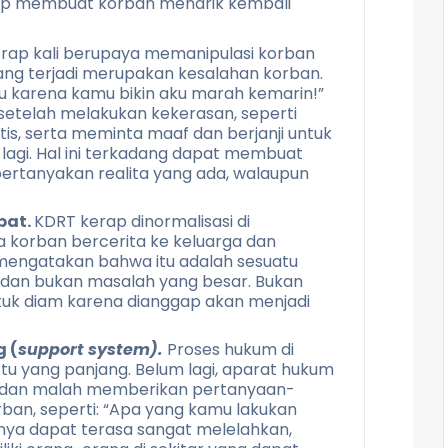
erap membuat korban menarik kembali
erap kali berupaya memanipulasi korban
g terjadi merupakan kesalahan korban.
 karena kamu bikin aku marah kemarin!”
 setelah melakukan kekerasan, seperti
s, serta meminta maaf dan berjanji untuk
lagi. Hal ini terkadang dapat membuat
rtanyakan realita yang ada, walaupun
bat.
KDRT kerap dinormalisasi di
ka korban bercerita ke keluarga dan
mengatakan bahwa itu adalah sesuatu
a dan bukan masalah yang besar. Bukan
ntuk diam karena dianggap akan menjadi
 (
support system).
Proses hukum di
 yang panjang. Belum lagi, aparat hukum
n dan malah memberikan pertanyaan-
an, seperti: “Apa yang kamu lakukan
tunya dapat terasa sangat melelahkan,