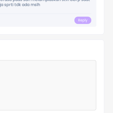
 sprti tdk ada mslh
Reply