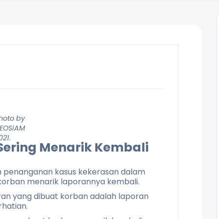
hoto by
EOSiAM
021.
ering Menarik Kembali
am penanganan kasus kekerasan dalam
korban menarik laporannya kembali.
poran yang dibuat korban adalah laporan
hatian.