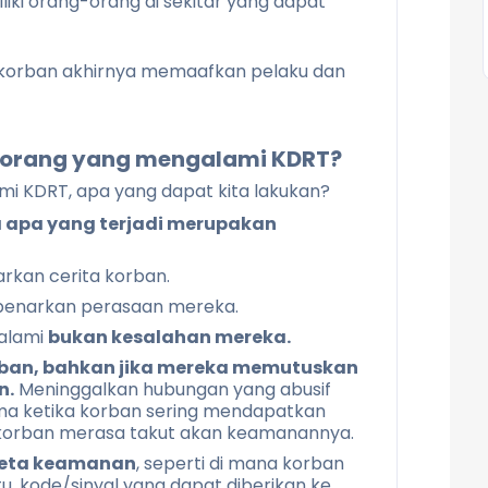
iki orang-orang di sekitar yang dapat
 korban akhirnya memaafkan pelaku dan
orang yang mengalami KDRT?
lami KDRT, apa yang dapat kita lakukan?
 apa yang terjadi merupakan
kan cerita korban.
narkan perasaan mereka.
ialami
bukan kesalahan mereka.
rban, bahkan jika mereka memutuskan
n.
Meninggalkan hubungan yang abusif
tama ketika korban sering mendapatkan
a korban merasa takut akan keamanannya.
peta keamanan
, seperti di mana korban
u, kode/sinyal yang dapat diberikan ke