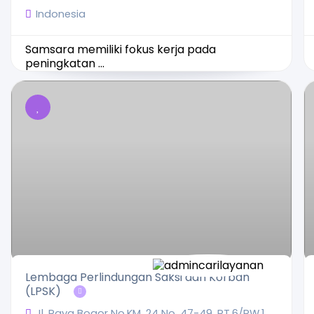
Indonesia
Samsara memiliki fokus kerja pada
peningkatan ...
Lembaga Perlindungan Saksi dan Korban
(LPSK)
Jl. Raya Bogor No.KM. 24 No. 47-49, RT.6/RW.1