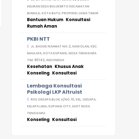
KELIRAN DESA BULUKERTO KECAMATAN
BUMIAJI, KOTA BATU, PROPINSI JAWA TIMUR
Bantuan Hukum
Konsultasi
Rumah Aman
PKBI NTT
JL. BASUKI RAHMAT NO.2, NAIKOLAN, KEC.
MAULAFA, KOTA KUPANG, NUSA TENGGARA
TIM. 85142, INDONESIA
Kesehatan
Khusus Anak
Konseling
Konsultasi
Lembaga Konsultasi
Psikologi LKP Altruist
RSS OESAPA BLOK A/NO.10, KEL, OESAPA,
KELAPA LIMA, KUPANG CITY, EAST NUSA
TENGGARA
Konseling
Konsultasi