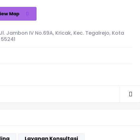
iew Map
l. Jambon IV No.69A, Kricak, Kec. Tegalrejo, Kota
 55241
ling
Layanan Konsultasi