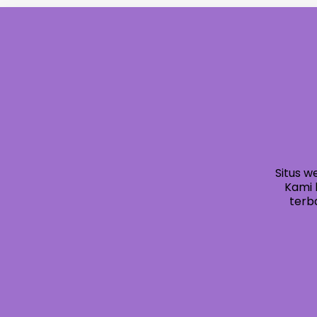
Situs w
Kami 
terba