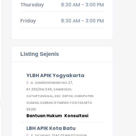
Thursday
8:30 AM - 3:00 PM
Friday
8:30 AM - 3:00 PM
Listing Sejenis
YLBH APIK Yogyakarta
JL. SAMIRONOBARU NO.27,
RT.003/RW.046, SAMIRONO,
CATURTUNGGAL, KEC. DEPOK, KABUPATEN
SLEMAN, DAERAH ISTIMEWA YOGYAKARTA
55281
Bantuan Hukum
Konsultasi
LBH APIK Kota Batu
JL. SA'UN NO. 13 RT 03 RW 02 DUSUN