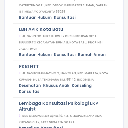
CATURTUNGGAL, KEC. DEPOK, KABUPATEN SLEMAN, DAERAH
ISTIMEWA YOGYAKARTA 55281
Bantuan Hukum
Konsultasi
LBH APIK Kota Batu
JL. SA'UN NO. 13 RT 03 RW 02 DUSUN KELIRAN DESA
BULUKERTO KECAMATAN BUMIAJI, KOTA BATU, PROPINSI
JAWA TIMUR
Bantuan Hukum
Konsultasi
Rumah Aman
PKBI NTT
JL. BASUKI RAHMAT NO.2, NAIKOLAN, KEC. MAULAFA, KOTA
KUPANG, NUSA TENGGARA TIM. 85142, INDONESIA
Kesehatan
Khusus Anak
Konseling
Konsultasi
Lembaga Konsultasi Psikologi LKP
Altruist
RSS OESAPA BLOK A/NO.10, KEL, OESAPA, KELAPA LIMA,
KUPANG CITY, EAST NUSA TENGGARA