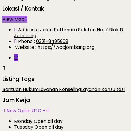
Lokasi / Kontak
View Map
Address :
Jalan Pattimura Selatan No. 7 Blok B
Jombang
Phone :
0321-8495968
Website :
https://wccjombang.org
Listing Tags
Bantuan Hukum
Layanan Konseling
Layanan Konsultasi
Jam Kerja
Now Open
UTC + 0
Monday
Open all day
Tuesday
Open all day