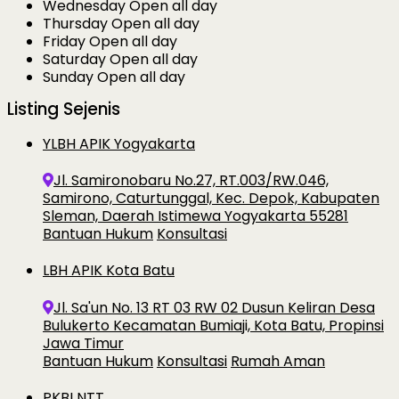
Wednesday
Open all day
Thursday
Open all day
Friday
Open all day
Saturday
Open all day
Sunday
Open all day
Listing Sejenis
YLBH APIK Yogyakarta
Jl. Samironobaru No.27, RT.003/RW.046,
Samirono, Caturtunggal, Kec. Depok, Kabupaten
Sleman, Daerah Istimewa Yogyakarta 55281
Bantuan Hukum
Konsultasi
LBH APIK Kota Batu
Jl. Sa'un No. 13 RT 03 RW 02 Dusun Keliran Desa
Bulukerto Kecamatan Bumiaji, Kota Batu, Propinsi
Jawa Timur
Bantuan Hukum
Konsultasi
Rumah Aman
PKBI NTT