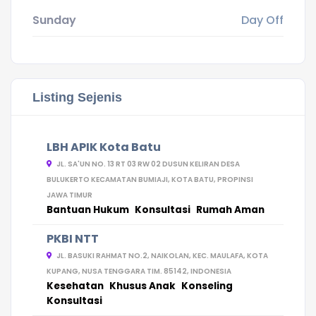
Sunday
Day Off
Listing Sejenis
LBH APIK Kota Batu
JL. SA'UN NO. 13 RT 03 RW 02 DUSUN KELIRAN DESA
BULUKERTO KECAMATAN BUMIAJI, KOTA BATU, PROPINSI
JAWA TIMUR
Bantuan Hukum
Konsultasi
Rumah Aman
PKBI NTT
JL. BASUKI RAHMAT NO.2, NAIKOLAN, KEC. MAULAFA, KOTA
KUPANG, NUSA TENGGARA TIM. 85142, INDONESIA
Kesehatan
Khusus Anak
Konseling
Konsultasi