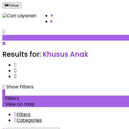
Keluar
Results for:
Khusus Anak
Show Filters
Filters
View on map
Filters
Categories