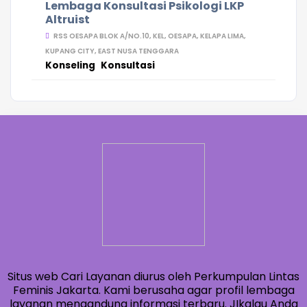
Lembaga Konsultasi Psikologi LKP
Altruist
RSS OESAPA BLOK A/NO.10, KEL, OESAPA, KELAPA LIMA,
KUPANG CITY, EAST NUSA TENGGARA
Konseling
Konsultasi
Situs web Cari Layanan diurus oleh Perkumpulan Lintas
Feminis Jakarta. Kami berusaha agar profil lembaga
layanan mengandung informasi terbaru. JIkalau Anda