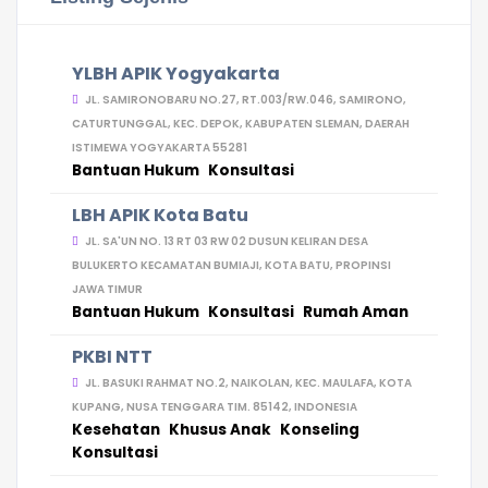
YLBH APIK Yogyakarta
JL. SAMIRONOBARU NO.27, RT.003/RW.046, SAMIRONO,
CATURTUNGGAL, KEC. DEPOK, KABUPATEN SLEMAN, DAERAH
ISTIMEWA YOGYAKARTA 55281
Bantuan Hukum
Konsultasi
LBH APIK Kota Batu
JL. SA'UN NO. 13 RT 03 RW 02 DUSUN KELIRAN DESA
BULUKERTO KECAMATAN BUMIAJI, KOTA BATU, PROPINSI
JAWA TIMUR
Bantuan Hukum
Konsultasi
Rumah Aman
PKBI NTT
JL. BASUKI RAHMAT NO.2, NAIKOLAN, KEC. MAULAFA, KOTA
KUPANG, NUSA TENGGARA TIM. 85142, INDONESIA
Kesehatan
Khusus Anak
Konseling
Konsultasi