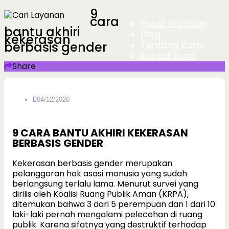
9
cara
Pusat Bantuan
bantu akhiri
Blog
kekerasan
Tentang Kami
berbasis gender
Kontak Kami
Share
04/12/2020
9 CARA BANTU AKHIRI KEKERASAN
BERBASIS GENDER
Kekerasan berbasis gender merupakan
pelanggaran hak asasi manusia yang sudah
berlangsung terlalu lama. Menurut survei yang
dirilis oleh Koalisi Ruang Publik Aman (KRPA),
ditemukan bahwa 3 dari 5 perempuan dan 1 dari 10
laki-laki pernah mengalami pelecehan di ruang
publik. Karena sifatnya yang destruktif terhadap