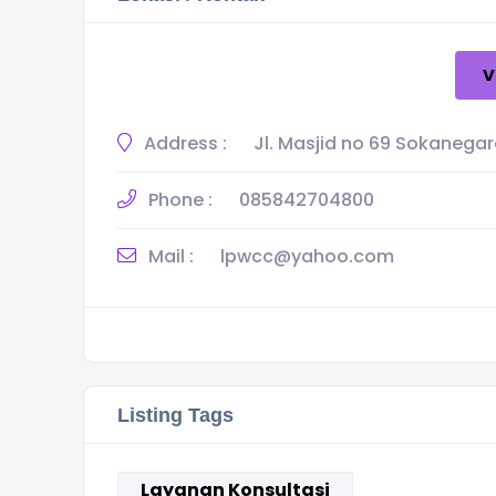
V
Address :
Jl. Masjid no 69 Sokaneg
Phone :
085842704800
Mail :
lpwcc@yahoo.com
Listing Tags
Layanan Konsultasi