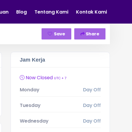
tuan
Blog
Tentang Kami
Kontak Kami
Save
Share
Jam Kerja
Now Closed
UTC + 7
Monday
Day Off
Tuesday
Day Off
Wednesday
Day Off