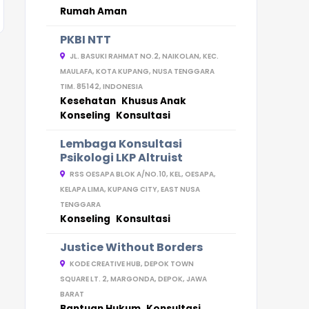
Rumah Aman
PKBI NTT
JL. BASUKI RAHMAT NO.2, NAIKOLAN, KEC.
MAULAFA, KOTA KUPANG, NUSA TENGGARA
TIM. 85142, INDONESIA
Kesehatan
Khusus Anak
Konseling
Konsultasi
Lembaga Konsultasi
Psikologi LKP Altruist
RSS OESAPA BLOK A/NO.10, KEL, OESAPA,
KELAPA LIMA, KUPANG CITY, EAST NUSA
TENGGARA
Konseling
Konsultasi
Justice Without Borders
KODE CREATIVE HUB, DEPOK TOWN
SQUARE LT. 2, MARGONDA, DEPOK, JAWA
BARAT
Bantuan Hukum
Konsultasi