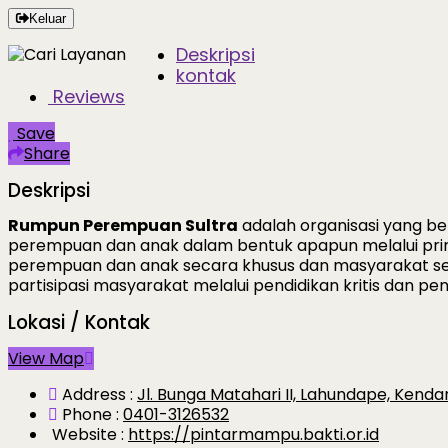
Keluar
Deskripsi
kontak
Reviews
Save
Share
Deskripsi
Rumpun Perempuan Sultra
adalah organisasi yang b
perempuan dan anak dalam bentuk apapun melalui prinsi
perempuan dan anak secara khusus dan masyarakat s
partisipasi masyarakat melalui pendidikan kritis dan p
Lokasi / Kontak
View Map
Address :
Jl. Bunga Matahari II, Lahundape, Kendar
Phone :
0401-3126532
Website :
https://pintarmampu.bakti.or.id