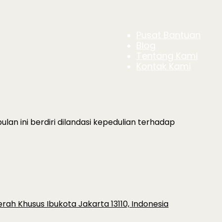
Pusat Bantuan
Blog
Tentang Kami
Kontak Kami
an ini berdiri dilandasi kepedulian terhadap
erah Khusus Ibukota Jakarta 13110, Indonesia