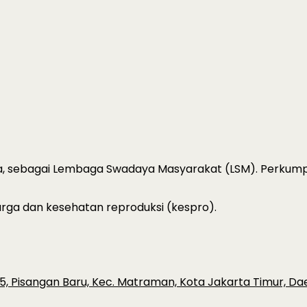
ta, sebagai Lembaga Swadaya Masyarakat (LSM). Perkumpul
rga dan kesehatan reproduksi (kespro).
.15, Pisangan Baru, Kec. Matraman, Kota Jakarta Timur, Da