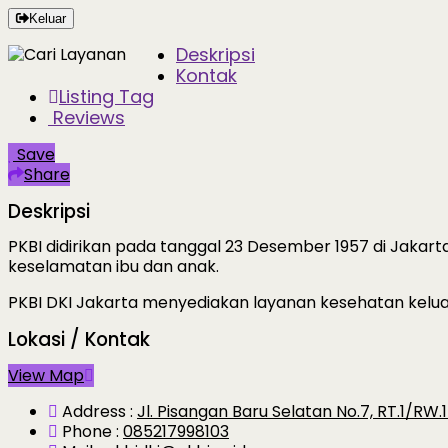
Keluar
Deskripsi
Kontak
Listing Tag
Reviews
Save
Share
Deskripsi
PKBI didirikan pada tanggal 23 Desember 1957 di Jakar
keselamatan ibu dan anak.
PKBI DKI Jakarta menyediakan layanan kesehatan kelua
Lokasi / Kontak
View Map
Address :
Jl. Pisangan Baru Selatan No.7, RT.1/RW
Phone :
085217998103