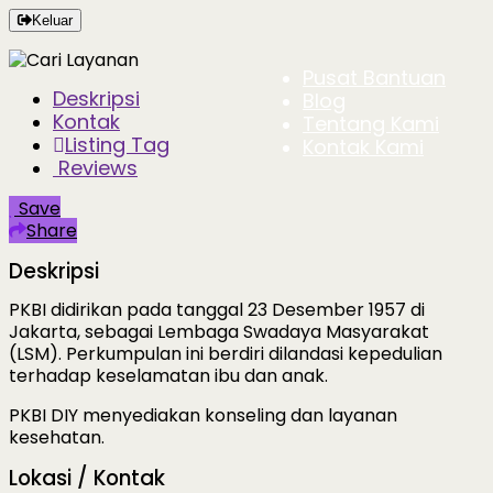
Keluar
Pusat Bantuan
Deskripsi
Blog
Kontak
Tentang Kami
Listing Tag
Kontak Kami
Reviews
Save
Share
Deskripsi
PKBI didirikan pada tanggal 23 Desember 1957 di
Jakarta, sebagai Lembaga Swadaya Masyarakat
(LSM). Perkumpulan ini berdiri dilandasi kepedulian
terhadap keselamatan ibu dan anak.
PKBI DIY menyediakan konseling dan layanan
kesehatan.
Lokasi / Kontak