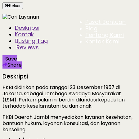
Keluar
Pusat Bantuan
Deskripsi
Blog
Kontak
Tentang Kami
Listing Tag
Kontak Kami
Reviews
Save
Share
Deskripsi
PKBI didirikan pada tanggal 23 Desember 1957 di
Jakarta, sebagai Lembaga Swadaya Masyarakat
(LSM). Perkumpulan ini berdiri dilandasi kepedulian
terhadap keselamatan ibu dan anak.
PKBI Daerah Jambi menyediakan layanan kesehatan,
bantuan hukum, layanan konsultasi, dan layanan
konseling.