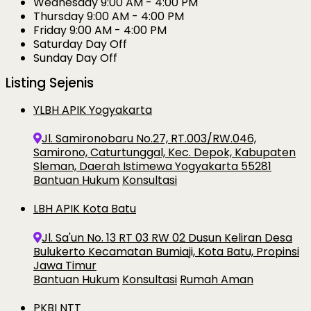
Wednesday
9:00 AM - 4:00 PM
Thursday
9:00 AM - 4:00 PM
Friday
9:00 AM - 4:00 PM
Saturday
Day Off
Sunday
Day Off
Listing Sejenis
YLBH APIK Yogyakarta
Jl. Samironobaru No.27, RT.003/RW.046,
Samirono, Caturtunggal, Kec. Depok, Kabupaten
Sleman, Daerah Istimewa Yogyakarta 55281
Bantuan Hukum
Konsultasi
LBH APIK Kota Batu
Jl. Sa'un No. 13 RT 03 RW 02 Dusun Keliran Desa
Bulukerto Kecamatan Bumiaji, Kota Batu, Propinsi
Jawa Timur
Bantuan Hukum
Konsultasi
Rumah Aman
PKBI NTT