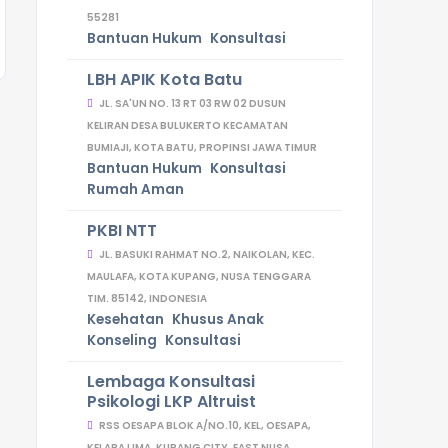
55281
Bantuan Hukum
Konsultasi
LBH APIK Kota Batu
JL. SA'UN NO. 13 RT 03 RW 02 DUSUN
KELIRAN DESA BULUKERTO KECAMATAN
BUMIAJI, KOTA BATU, PROPINSI JAWA TIMUR
Bantuan Hukum
Konsultasi
Rumah Aman
PKBI NTT
JL. BASUKI RAHMAT NO.2, NAIKOLAN, KEC.
MAULAFA, KOTA KUPANG, NUSA TENGGARA
TIM. 85142, INDONESIA
Kesehatan
Khusus Anak
Konseling
Konsultasi
Lembaga Konsultasi
Psikologi LKP Altruist
RSS OESAPA BLOK A/NO.10, KEL, OESAPA,
KELAPA LIMA, KUPANG CITY, EAST NUSA