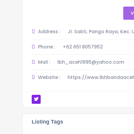
V
Address :
Jl. Sakti, Pango Raya, Kec.
Phone :
+62 651 8057952
Mail :
lbh_aceh1995@yahoo.com
Website :
https://www.lbhbandaaceh
Listing Tags