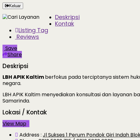
Keluar
Deskripsi
Kontak
Listing Tag
Reviews
Save
Share
Deskripsi
LBH APIK Kaltim
berfokus pada terciptanya sistem huku
negara.
LBH APIK Kaltim menyediakan konsultasi dan layanan ba
Samarinda.
Lokasi / Kontak
View Map
Address :
Jl Sukses 1 Perum Pondok Giri Indah Bl