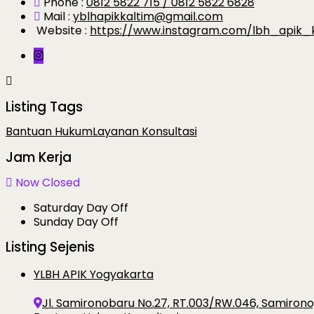
Phone :
0812 5822 715 / 0812 5822 6828
Mail :
yblhapikkaltim@gmail.com
Website :
https://www.instagram.com/lbh_apik_
Listing Tags
Bantuan Hukum
Layanan Konsultasi
Jam Kerja
Now Closed
Saturday
Day Off
Sunday
Day Off
Listing Sejenis
YLBH APIK Yogyakarta
Jl. Samironobaru No.27, RT.003/RW.046, Samiron