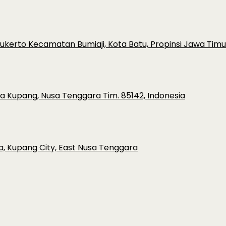
ulukerto Kecamatan Bumiaji, Kota Batu, Propinsi Jawa Timu
ota Kupang, Nusa Tenggara Tim. 85142, Indonesia
a, Kupang City, East Nusa Tenggara