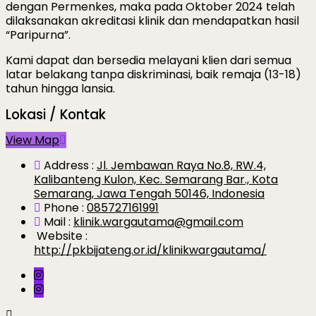
dengan Permenkes, maka pada Oktober 2024 telah
dilaksanakan akreditasi klinik dan mendapatkan hasil
“Paripurna”.
Kami dapat dan bersedia melayani klien dari semua
latar belakang tanpa diskriminasi, baik remaja (13-18)
tahun hingga lansia.
Lokasi / Kontak
View Map
Address :
Jl. Jembawan Raya No.8, RW.4,
Kalibanteng Kulon, Kec. Semarang Bar., Kota
Semarang, Jawa Tengah 50146, Indonesia
Phone :
085727161991
Mail :
klinik.wargautama@gmail.com
Website :
http://pkbijateng.or.id/klinikwargautama/