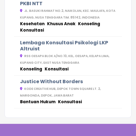
PKBI NTT
JL. BASUKI RAHMAT NO.2, NAIKOLAN, KEC. MAULAFA, KOTA
KUPANG, NUSA TENGGARA TIM. 85142, INDONESIA
Kesehatan
Khusus Anak
Konseling
Konsultasi
Lembaga Konsultasi Psikologi LKP
Altruist
RSS OESAPA BLOK A/NO.10, KEL, OESAPA, KELAPA LIMA,
KUPANG CITY, EAST NUSA TENGGARA
Konseling
Konsultasi
Justice Without Borders
KODE CREATIVE HUB, DEPOK TOWN SQUARE LT. 2,
MARGONDA, DEPOK, JAWA BARAT
Bantuan Hukum
Konsultasi