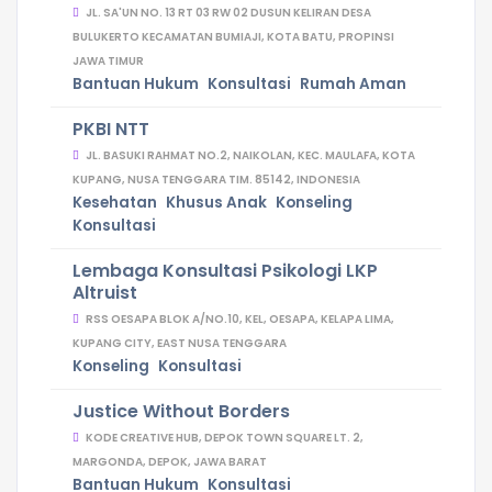
JL. SA'UN NO. 13 RT 03 RW 02 DUSUN KELIRAN DESA
BULUKERTO KECAMATAN BUMIAJI, KOTA BATU, PROPINSI
JAWA TIMUR
Bantuan Hukum
Konsultasi
Rumah Aman
PKBI NTT
JL. BASUKI RAHMAT NO.2, NAIKOLAN, KEC. MAULAFA, KOTA
KUPANG, NUSA TENGGARA TIM. 85142, INDONESIA
Kesehatan
Khusus Anak
Konseling
Konsultasi
Lembaga Konsultasi Psikologi LKP
Altruist
RSS OESAPA BLOK A/NO.10, KEL, OESAPA, KELAPA LIMA,
KUPANG CITY, EAST NUSA TENGGARA
Konseling
Konsultasi
Justice Without Borders
KODE CREATIVE HUB, DEPOK TOWN SQUARE LT. 2,
MARGONDA, DEPOK, JAWA BARAT
Bantuan Hukum
Konsultasi