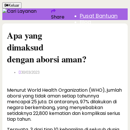
Keluar
Pusat Bantuan
Share
Blog
Tentang Kami
Apa yang
Kontak Kami
dimaksud
dengan aborsi aman?
30/03/2023
Menurut World Health Organization (WHO), jumlah
aborsi yang tidak aman setiap tahunnya
mencapai 25 juta. Di antaranya, 97% dilakukan di
negara berkembang, yang menyebabkan
setidaknya 22,800 kematian dan komplikasi serius
tiap tahun.
Ternyata, 3 dari tiap 10 kehamilan di seluruh dunia