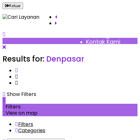
Keluar
Pusat Bantuan
Blog
Tentang Kami
Kontak Kami
Results for:
Denpasar
Show Filters
Filters
View on map
Filters
Categories