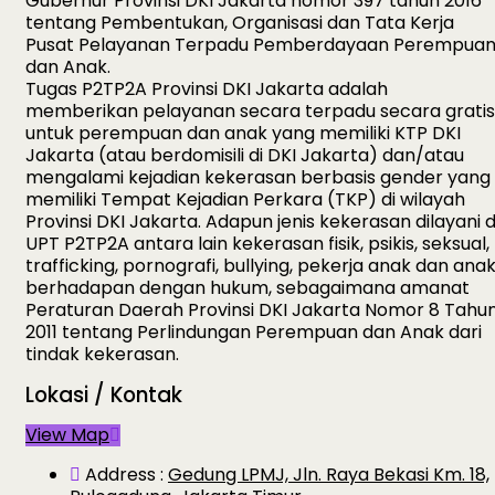
Gubernur Provinsi DKI Jakarta nomor 397 tahun 2016
tentang Pembentukan, Organisasi dan Tata Kerja
Pusat Pelayanan Terpadu Pemberdayaan Perempua
dan Anak.
Tugas P2TP2A Provinsi DKI Jakarta adalah
memberikan pelayanan secara terpadu secara gratis
untuk perempuan dan anak yang memiliki KTP DKI
Jakarta (atau berdomisili di DKI Jakarta) dan/atau
mengalami kejadian kekerasan berbasis gender yang
memiliki Tempat Kejadian Perkara (TKP) di wilayah
Provinsi DKI Jakarta. Adapun jenis kekerasan dilayani d
UPT P2TP2A antara lain kekerasan fisik, psikis, seksual,
trafficking, pornografi, bullying, pekerja anak dan ana
berhadapan dengan hukum, sebagaimana amanat
Peraturan Daerah Provinsi DKI Jakarta Nomor 8 Tahu
2011 tentang Perlindungan Perempuan dan Anak dari
tindak kekerasan.
Lokasi / Kontak
View Map
Address :
Gedung LPMJ, Jln. Raya Bekasi Km. 18,