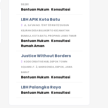
55281
Bantuan Hukum
Konsultasi
LBH APIK Kota Batu
JL. SA'UN NO. 13 RT 03 RW 02 DUSUN
KELIRAN DESA BULUKERTO KECAMATAN
BUMIAJI, KOTA BATU, PROPINSI JAWA TIMUR
Bantuan Hukum
Konsultasi
Rumah Aman
Justice Without Borders
KODE CREATIVE HUB, DEPOK TOWN
SQUARE LT. 2, MARGONDA, DEPOK, JAWA
BARAT
Bantuan Hukum
Konsultasi
LBH Palangka Raya
Bantuan Hukum
Konsultasi