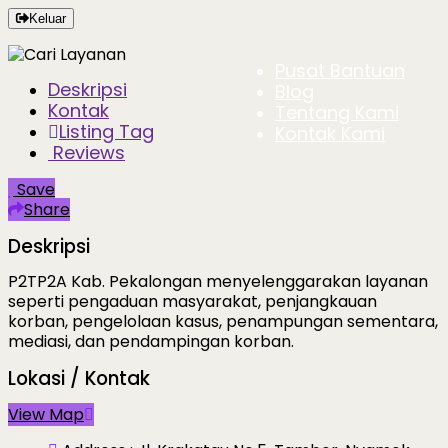
Keluar
Pusat Bantuan
Deskripsi
Blog
Kontak
Tentang Kami
Listing Tag
Kontak Kami
Reviews
Save
Share
Deskripsi
P2TP2A Kab. Pekalongan
menyelenggarakan layanan
seperti pengaduan masyarakat, penjangkauan
korban, pengelolaan kasus, penampungan sementara,
mediasi, dan pendampingan korban.
Lokasi / Kontak
View Map